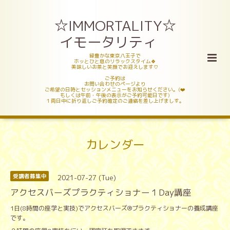
☆IMMORTALITY☆
イモータリティ
緑豊かな東京八王子で
ホッとひと息のリラックスタイム🍀
美味しいお茶と笑顔でお迎えします♡
ご予約は
お問い合わせのページより
ご希望の日時とセッションメニューをお知らせください。(❤️
もしくは午前・午後の表示がご予約可能日です)
１両日中に折り返しご予約確定のご連絡を差し上げましす。
カレンダー
2021-07-27 (Tue)
受講者募集中
アクセスバーズプラクティショナー１Day講座
1日(8時間の座学と実技)でアクセスバーズ®️プラクティショナーの養成講座
です。