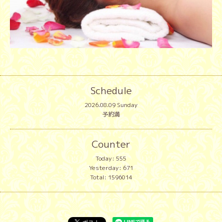
Schedule
2026.08.09 Sunday
予約満
Counter
Today:
555
Yesterday:
671
Total:
1596014