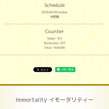
Schedule
2026.08.09 Sunday
予約満
Counter
Today:
101
Yesterday:
671
Total:
1595560
Immortality イモータリティー