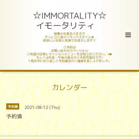
☆IMMORTALITY☆
イモータリティ
緑豊かな東京八王子で
ホッとひと息のリラックスタイム🍀
美味しいお茶と笑顔でお迎えします♡
ご予約は
お問い合わせのページより
ご希望の日時とセッションメニューをお知らせください。(❤️
もしくは午前・午後の表示がご予約可能日です)
１両日中に折り返しご予約確定のご連絡を差し上げましす。
カレンダー
2021-08-12 (Thu)
予約満
予約満