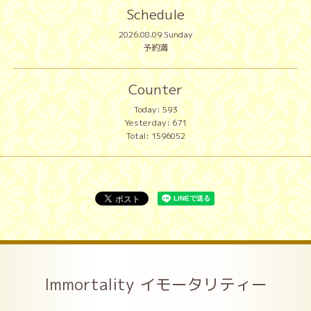
Schedule
2026.08.09 Sunday
予約満
Counter
Today:
593
Yesterday:
671
Total:
1596052
Immortality イモータリティー