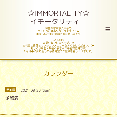
☆IMMORTALITY☆
イモータリティ
緑豊かな東京八王子で
ホッとひと息のリラックスタイム🍀
美味しいお茶と笑顔でお迎えします♡
ご予約は
お問い合わせのページより
ご希望の日時とセッションメニューをお知らせください。(❤️
もしくは午前・午後の表示がご予約可能日です)
１両日中に折り返しご予約確定のご連絡を差し上げましす。
カレンダー
2021-08-29 (Sun)
予約満
予約満