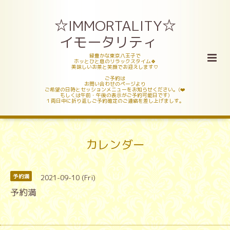
☆IMMORTALITY☆
イモータリティ
緑豊かな東京八王子で
ホッとひと息のリラックスタイム🍀
美味しいお茶と笑顔でお迎えします♡
ご予約は
お問い合わせのページより
ご希望の日時とセッションメニューをお知らせください。(❤️
もしくは午前・午後の表示がご予約可能日です)
１両日中に折り返しご予約確定のご連絡を差し上げましす。
カレンダー
2021-09-10 (Fri)
予約満
予約満