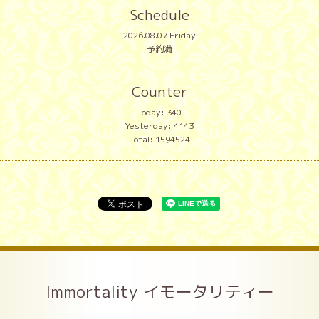
Schedule
2026.08.07 Friday
予約満
Counter
Today:
340
Yesterday:
4143
Total:
1594524
Immortality イモータリティー