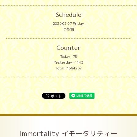
Schedule
2026.08.07 Friday
予約満
Counter
Today:
78
Yesterday:
4143
Total:
1594262
Immortality イモータリティー