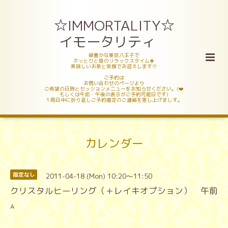
☆IMMORTALITY☆
イモータリティ
緑豊かな東京八王子で
ホッとひと息のリラックスタイム🍀
美味しいお茶と笑顔でお迎えします♡
ご予約は
お問い合わせのページより
ご希望の日時とセッションメニューをお知らせください。(❤️
もしくは午前・午後の表示がご予約可能日です)
１両日中に折り返しご予約確定のご連絡を差し上げましす。
カレンダー
2011-04-18 (Mon) 10:20～11:50
指定なし
クリスタルヒーリング（＋レイキオプション） 午前
A