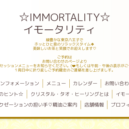
☆IMMORTALITY☆
イモータリティ
緑豊かな東京八王子で
ホッとひと息のリラックスタイム🍀
美味しいお茶と笑顔でお迎えします♡
ご予約は
お問い合わせのページより
セッションメニューをお知らせください。(❤️もしくは午前・午後の表示がご
１両日中に折り返しご予約確定のご連絡を差し上げましす。
ンフォメーション
メニュー
カレンダー
お問い合
のヒント☆
クリスタル・タオ・ヒーリングとは
イモ
クゼーションの担い手♡精油ご案内
店舗情報
プロフ