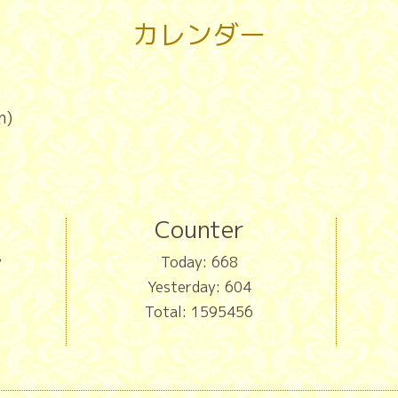
カレンダー
n)
Counter
y
Today:
668
Yesterday:
604
Total:
1595456