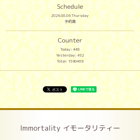
Schedule
2026.08.06 Thursday
予約満
Counter
Today:
448
Yesterday:
452
Total:
1590489
Immortality イモータリティー