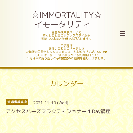
☆IMMORTALITY☆
イモータリティ
緑豊かな東京八王子で
ホッとひと息のリラックスタイム🍀
美味しいお茶と笑顔でお迎えします♡
ご予約は
お問い合わせのページより
ご希望の日時とセッションメニューをお知らせください。(❤️
もしくは午前・午後の表示がご予約可能日です)
１両日中に折り返しご予約確定のご連絡を差し上げましす。
カレンダー
2021-11-10 (Wed)
受講者募集中
アクセスバーズプラクティショナー１Day講座