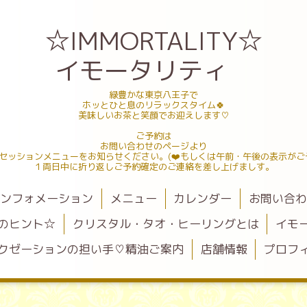
☆IMMORTALITY☆
イモータリティ
緑豊かな東京八王子で
ホッとひと息のリラックスタイム🍀
美味しいお茶と笑顔でお迎えします♡
ご予約は
お問い合わせのページより
セッションメニューをお知らせください。(❤️もしくは午前・午後の表示がご
１両日中に折り返しご予約確定のご連絡を差し上げましす。
ンフォメーション
メニュー
カレンダー
お問い合
のヒント☆
クリスタル・タオ・ヒーリングとは
イモ
クゼーションの担い手♡精油ご案内
店舗情報
プロフ