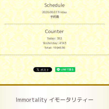
Schedule
2026.08.07 Friday
予約満
Counter
Today:
352
Yesterday:
4143
Total:
1594536
Immortality イモータリティー