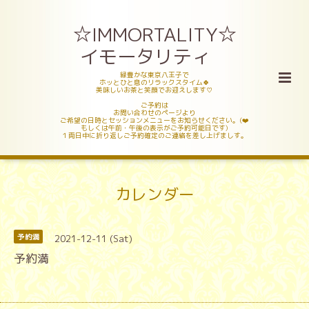
☆IMMORTALITY☆
イモータリティ
緑豊かな東京八王子で
ホッとひと息のリラックスタイム🍀
美味しいお茶と笑顔でお迎えします♡
ご予約は
お問い合わせのページより
ご希望の日時とセッションメニューをお知らせください。(❤️
もしくは午前・午後の表示がご予約可能日です)
１両日中に折り返しご予約確定のご連絡を差し上げましす。
カレンダー
2021-12-11 (Sat)
予約満
予約満