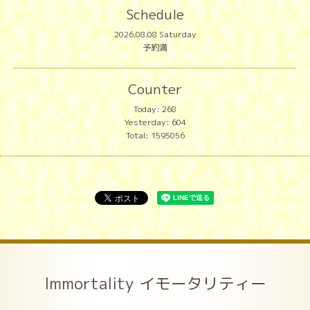
Schedule
2026.08.08 Saturday
予約満
Counter
Today:
268
Yesterday:
604
Total:
1595056
Immortality イモータリティー