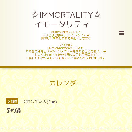
☆IMMORTALITY☆
イモータリティ
緑豊かな東京八王子で
ホッとひと息のリラックスタイム🍀
美味しいお茶と笑顔でお迎えします♡
ご予約は
お問い合わせのページより
ご希望の日時とセッションメニューをお知らせください。(❤️
もしくは午前・午後の表示がご予約可能日です)
１両日中に折り返しご予約確定のご連絡を差し上げましす。
カレンダー
2022-01-16 (Sun)
予約満
予約満