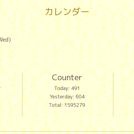
カレンダー
Wed)
Counter
y
Today:
491
Yesterday:
604
Total:
1595279