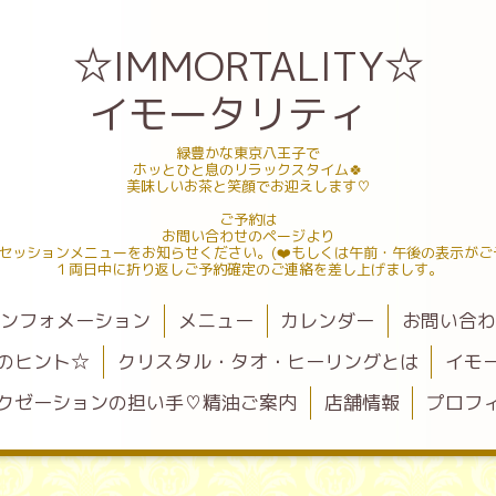
☆IMMORTALITY☆
イモータリティ
緑豊かな東京八王子で
ホッとひと息のリラックスタイム🍀
美味しいお茶と笑顔でお迎えします♡
ご予約は
お問い合わせのページより
セッションメニューをお知らせください。(❤️もしくは午前・午後の表示がご
１両日中に折り返しご予約確定のご連絡を差し上げましす。
ンフォメーション
メニュー
カレンダー
お問い合
のヒント☆
クリスタル・タオ・ヒーリングとは
イモ
クゼーションの担い手♡精油ご案内
店舗情報
プロフ