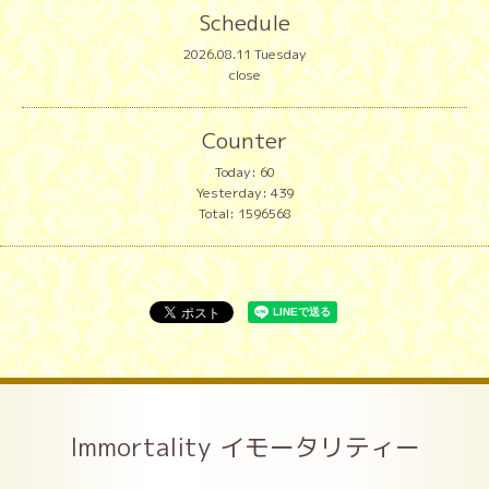
Schedule
2026.08.11 Tuesday
close
Counter
Today:
60
Yesterday:
439
Total:
1596568
Immortality イモータリティー