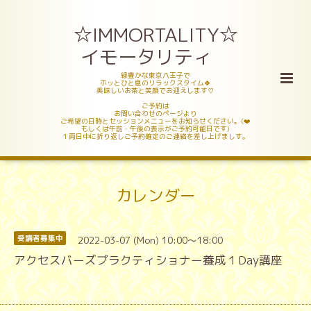
☆IMMORTALITY☆
イモータリティ
緑豊かな東京八王子で
ホッとひと息のリラックスタイム🍀
美味しいお茶と笑顔でお迎えします♡
ご予約は
お問い合わせのページより
ご希望の日時とセッションメニューをお知らせください。(❤️
もしくは午前・午後の表示がご予約可能日です)
１両日中に折り返しご予約確定のご連絡を差し上げましす。
カレンダー
2022-03-07 (Mon) 10:00～18:00
受講者募集中
アクセスバーズプラクティショナー養成１Day講座