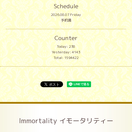
Schedule
2026.08.07 Friday
予約満
Counter
Today:
238
Yesterday:
4143
Total:
1594422
Immortality イモータリティー