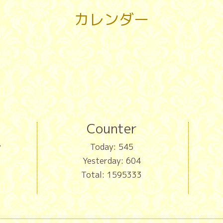
カレンダー
Counter
y
Today:
545
Yesterday:
604
Total:
1595333