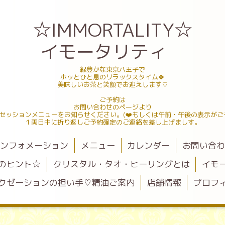
☆IMMORTALITY☆
イモータリティ
緑豊かな東京八王子で
ホッとひと息のリラックスタイム🍀
美味しいお茶と笑顔でお迎えします♡
ご予約は
お問い合わせのページより
セッションメニューをお知らせください。(❤️もしくは午前・午後の表示がご
１両日中に折り返しご予約確定のご連絡を差し上げましす。
ンフォメーション
メニュー
カレンダー
お問い合
のヒント☆
クリスタル・タオ・ヒーリングとは
イモ
クゼーションの担い手♡精油ご案内
店舗情報
プロフ