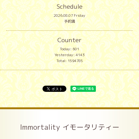
Schedule
2026.08.07 Friday
予約満
Counter
Today:
601
Yesterday:
4143
Total:
1594785
Immortality イモータリティー