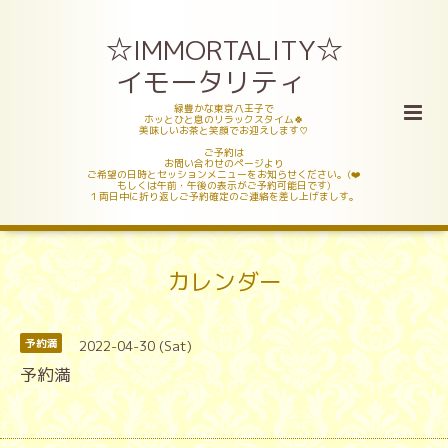
☆IMMORTALITY☆
イモータリティ
緑豊かな東京八王子で
ホッとひと息のリラックスタイム🍀
美味しいお茶と笑顔でお迎えします♡
ご予約は
お問い合わせのページより
ご希望の日時とセッションメニューをお知らせください。(❤️
もしくは午前・午後の表示がご予約可能日です)
１両日中に折り返しご予約確定のご連絡を差し上げましす。
カレンダー
2022-04-30 (Sat)
予約満
予約満