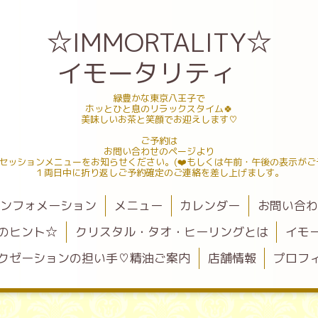
☆IMMORTALITY☆
イモータリティ
緑豊かな東京八王子で
ホッとひと息のリラックスタイム🍀
美味しいお茶と笑顔でお迎えします♡
ご予約は
お問い合わせのページより
セッションメニューをお知らせください。(❤️もしくは午前・午後の表示がご
１両日中に折り返しご予約確定のご連絡を差し上げましす。
ンフォメーション
メニュー
カレンダー
お問い合
のヒント☆
クリスタル・タオ・ヒーリングとは
イモ
クゼーションの担い手♡精油ご案内
店舗情報
プロフ