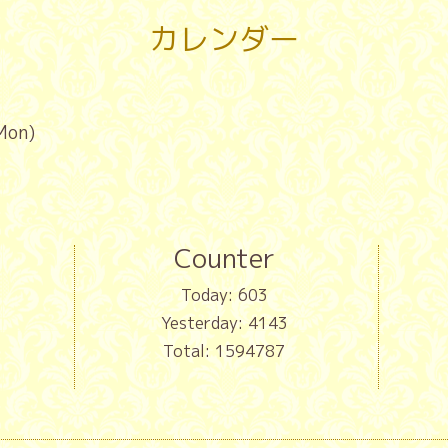
カレンダー
Mon)
Counter
Today:
603
Yesterday:
4143
Total:
1594787