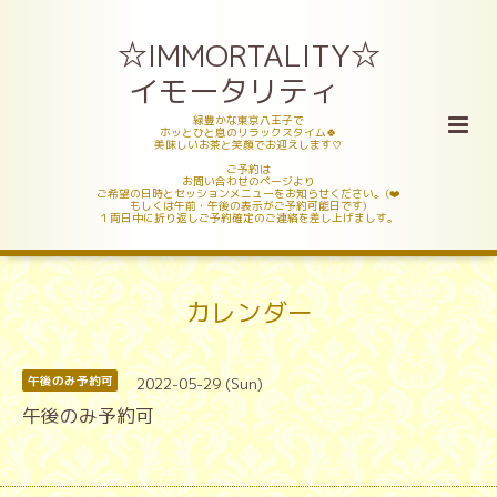
☆IMMORTALITY☆
イモータリティ
緑豊かな東京八王子で
ホッとひと息のリラックスタイム🍀
美味しいお茶と笑顔でお迎えします♡
ご予約は
お問い合わせのページより
ご希望の日時とセッションメニューをお知らせください。(❤️
もしくは午前・午後の表示がご予約可能日です)
１両日中に折り返しご予約確定のご連絡を差し上げましす。
カレンダー
2022-05-29 (Sun)
午後のみ予約可
午後のみ予約可