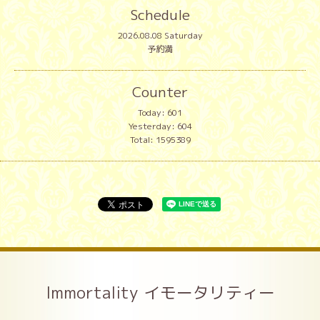
Schedule
2026.08.08 Saturday
予約満
Counter
Today:
601
Yesterday:
604
Total:
1595389
Immortality イモータリティー