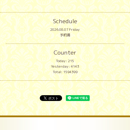
Schedule
2026.08.07 Friday
予約満
Counter
Today:
215
Yesterday:
4143
Total:
1594399