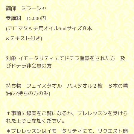
講師 ミラーシャ
受講料
円
15,000
アロマタッチ用オイル
サイズ８本
(
5ml
テキスト付き
&
)
対象
イモータリティにてドテラ登録をされた方 及
びドテラ非会員の方
持ち物 フェイスタオル バスタオル２枚 ８本の精
油
お持ちの方のみ
(
)
＊事前に録画をご覧になるか、プレレッスンを受けら
れた上でご参加ください。
＊プレレッスンはイモータリティにて、リクエスト開