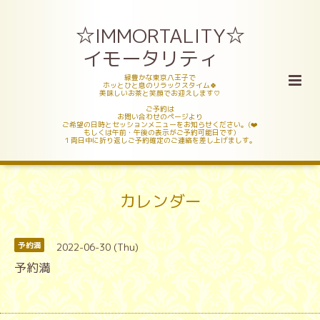
☆IMMORTALITY☆
イモータリティ
緑豊かな東京八王子で
ホッとひと息のリラックスタイム🍀
美味しいお茶と笑顔でお迎えします♡
ご予約は
お問い合わせのページより
ご希望の日時とセッションメニューをお知らせください。(❤️
もしくは午前・午後の表示がご予約可能日です)
１両日中に折り返しご予約確定のご連絡を差し上げましす。
カレンダー
2022-06-30 (Thu)
予約満
予約満