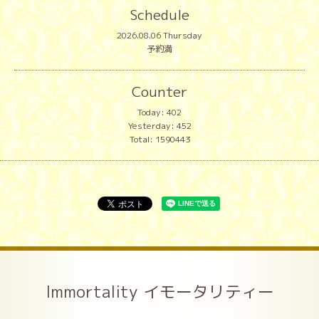
Schedule
2026.08.06 Thursday
予約満
Counter
Today:
402
Yesterday:
452
Total:
1590443
Immortality イモータリティー