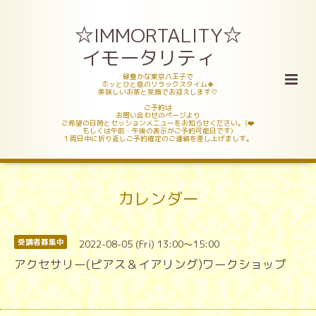
☆IMMORTALITY☆
イモータリティ
緑豊かな東京八王子で
ホッとひと息のリラックスタイム🍀
美味しいお茶と笑顔でお迎えします♡
ご予約は
お問い合わせのページより
ご希望の日時とセッションメニューをお知らせください。(❤️
もしくは午前・午後の表示がご予約可能日です)
１両日中に折り返しご予約確定のご連絡を差し上げましす。
カレンダー
2022-08-05 (Fri) 13:00～15:00
受講者募集中
アクセサリー(ピアス＆イアリング)ワークショップ