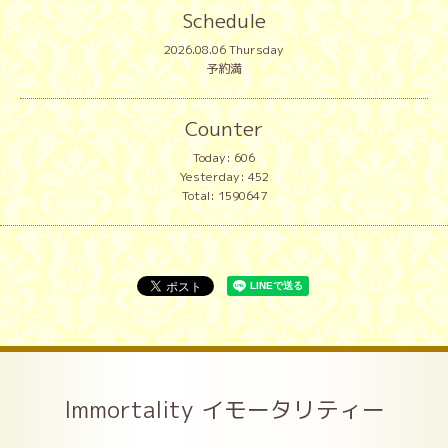
Schedule
2026.08.06 Thursday
予約満
Counter
Today:
606
Yesterday:
452
Total:
1590647
Immortality イモータリティー