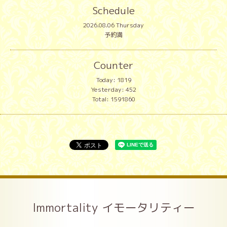
Schedule
2026.08.06 Thursday
予約満
Counter
Today:
1819
Yesterday:
452
Total:
1591860
Immortality イモータリティー