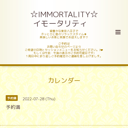
☆IMMORTALITY☆
イモータリティ
緑豊かな東京八王子で
ホッとひと息のリラックスタイム🍀
美味しいお茶と笑顔でお迎えします♡
ご予約は
お問い合わせのページより
ご希望の日時とセッションメニューをお知らせください。(❤️
もしくは午前・午後の表示がご予約可能日です)
１両日中に折り返しご予約確定のご連絡を差し上げましす。
カレンダー
2022-07-28 (Thu)
予約満
予約満