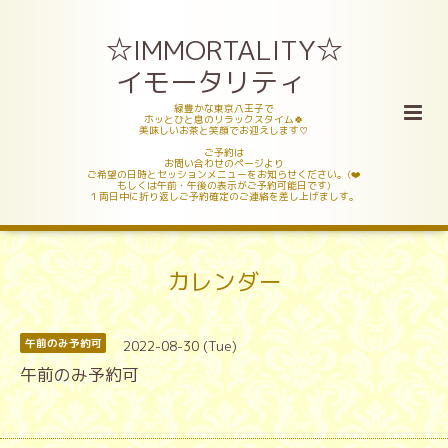
☆IMMORTALITY☆
イモータリティ
緑豊かな東京八王子で
ホッとひと息のリラックスタイム🍀
美味しいお茶と笑顔でお迎えします♡
ご予約は
お問い合わせのページより
ご希望の日時とセッションメニューをお知らせください。(❤️
もしくは午前・午後の表示がご予約可能日です)
１両日中に折り返しご予約確定のご連絡を差し上げましす。
カレンダー
2022-08-30 (Tue)
午前のみ予約可
午前のみ予約可