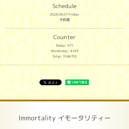
Schedule
2026.08.07 Friday
予約満
Counter
Today:
571
Yesterday:
4143
Total:
1594755
Immortality イモータリティー