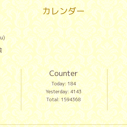
カレンダー
u)
会
Counter
Today:
184
Yesterday:
4143
Total:
1594368