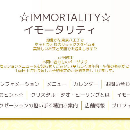
☆IMMORTALITY☆
イモータリティ
緑豊かな東京八王子で
ホッとひと息のリラックスタイム🍀
美味しいお茶と笑顔でお迎えします♡
ご予約は
お問い合わせのページより
セッションメニューをお知らせください。(❤️もしくは午前・午後の表示がご
１両日中に折り返しご予約確定のご連絡を差し上げましす。
ンフォメーション
メニュー
カレンダー
お問い合
のヒント☆
クリスタル・タオ・ヒーリングとは
イモ
クゼーションの担い手♡精油ご案内
店舗情報
プロフ