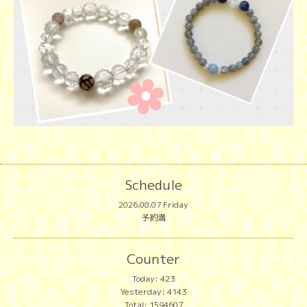
Schedule
2026.08.07 Friday
予約満
Counter
Today:
423
Yesterday:
4143
Total:
1594607