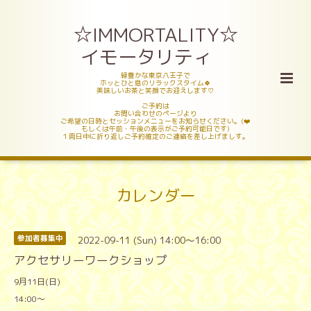
☆IMMORTALITY☆
イモータリティ
緑豊かな東京八王子で
ホッとひと息のリラックスタイム🍀
美味しいお茶と笑顔でお迎えします♡
ご予約は
お問い合わせのページより
ご希望の日時とセッションメニューをお知らせください。(❤️
もしくは午前・午後の表示がご予約可能日です)
１両日中に折り返しご予約確定のご連絡を差し上げましす。
カレンダー
2022-09-11 (Sun) 14:00～16:00
参加者募集中
アクセサリーワークショップ
9月11日(日)
14:00〜