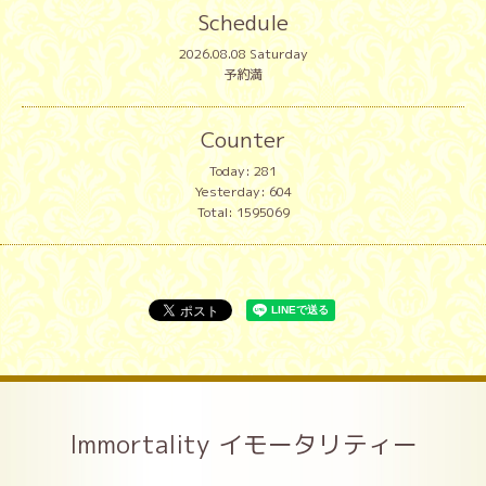
Schedule
2026.08.08 Saturday
予約満
Counter
Today:
281
Yesterday:
604
Total:
1595069
Immortality イモータリティー