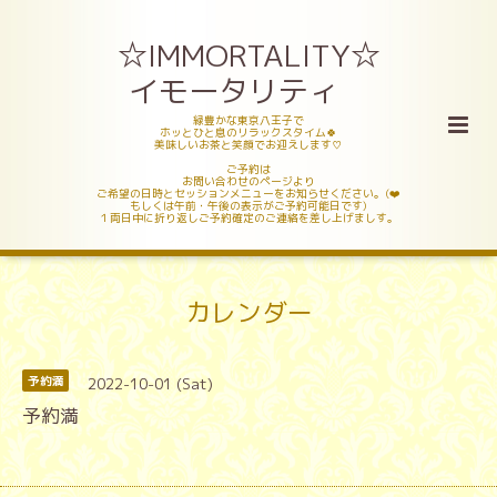
☆IMMORTALITY☆
イモータリティ
緑豊かな東京八王子で
ホッとひと息のリラックスタイム🍀
美味しいお茶と笑顔でお迎えします♡
ご予約は
お問い合わせのページより
ご希望の日時とセッションメニューをお知らせください。(❤️
もしくは午前・午後の表示がご予約可能日です)
１両日中に折り返しご予約確定のご連絡を差し上げましす。
カレンダー
2022-10-01 (Sat)
予約満
予約満