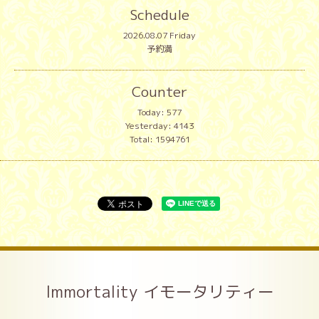
Schedule
2026.08.07 Friday
予約満
Counter
Today:
577
Yesterday:
4143
Total:
1594761
Immortality イモータリティー