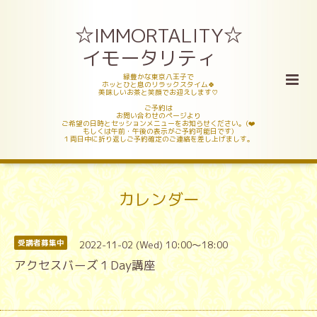
☆IMMORTALITY☆
イモータリティ
緑豊かな東京八王子で
ホッとひと息のリラックスタイム🍀
美味しいお茶と笑顔でお迎えします♡
ご予約は
お問い合わせのページより
ご希望の日時とセッションメニューをお知らせください。(❤️
もしくは午前・午後の表示がご予約可能日です)
１両日中に折り返しご予約確定のご連絡を差し上げましす。
カレンダー
2022-11-02 (Wed) 10:00～18:00
受講者募集中
アクセスバーズ１Day講座