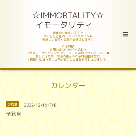
☆IMMORTALITY☆
イモータリティ
緑豊かな東京八王子で
ホッとひと息のリラックスタイム🍀
美味しいお茶と笑顔でお迎えします♡
ご予約は
お問い合わせのページより
ご希望の日時とセッションメニューをお知らせください。(❤️
もしくは午前・午後の表示がご予約可能日です)
１両日中に折り返しご予約確定のご連絡を差し上げましす。
カレンダー
2022-12-16 (Fri)
予約満
予約満