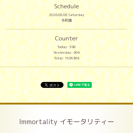
Schedule
2026.08.08 Saturday
予約満
Counter
Today:
598
Yesterday:
604
Total:
1595386
Immortality イモータリティー