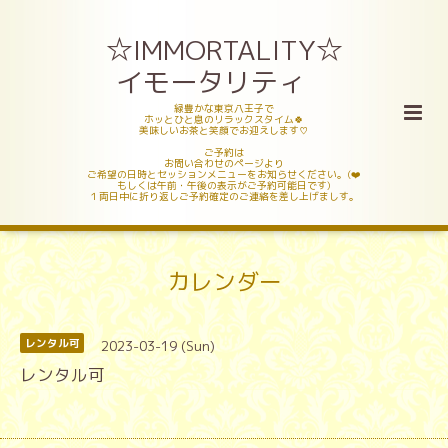
☆IMMORTALITY☆
イモータリティ
緑豊かな東京八王子で
ホッとひと息のリラックスタイム🍀
美味しいお茶と笑顔でお迎えします♡
ご予約は
お問い合わせのページより
ご希望の日時とセッションメニューをお知らせください。(❤️
もしくは午前・午後の表示がご予約可能日です)
１両日中に折り返しご予約確定のご連絡を差し上げましす。
カレンダー
2023-03-19 (Sun)
レンタル可
レンタル可