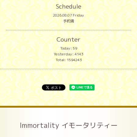
Schedule
2026.08.07 Friday
予約満
Counter
Today:
59
Yesterday:
4143
Total:
1594243
Immortality イモータリティー