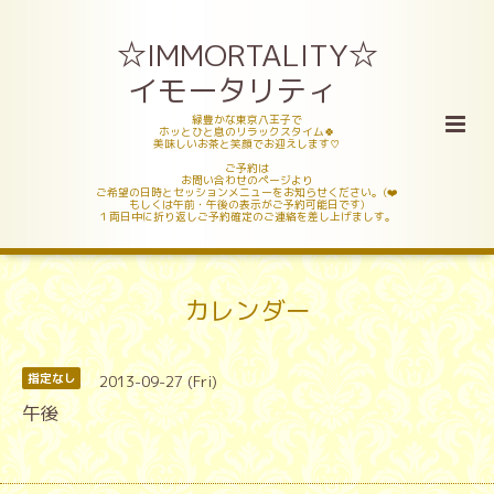
☆IMMORTALITY☆
イモータリティ
緑豊かな東京八王子で
ホッとひと息のリラックスタイム🍀
美味しいお茶と笑顔でお迎えします♡
ご予約は
お問い合わせのページより
ご希望の日時とセッションメニューをお知らせください。(❤️
もしくは午前・午後の表示がご予約可能日です)
１両日中に折り返しご予約確定のご連絡を差し上げましす。
カレンダー
2013-09-27 (Fri)
指定なし
午後