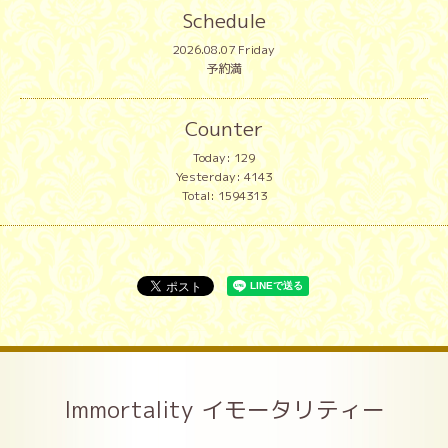
Schedule
2026.08.07 Friday
予約満
Counter
Today:
129
Yesterday:
4143
Total:
1594313
Immortality イモータリティー