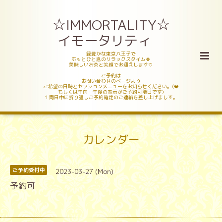
☆IMMORTALITY☆
イモータリティ
緑豊かな東京八王子で
ホッとひと息のリラックスタイム🍀
美味しいお茶と笑顔でお迎えします♡
ご予約は
お問い合わせのページより
ご希望の日時とセッションメニューをお知らせください。(❤️
もしくは午前・午後の表示がご予約可能日です)
１両日中に折り返しご予約確定のご連絡を差し上げましす。
カレンダー
2023-03-27 (Mon)
ご予約受付中
予約可