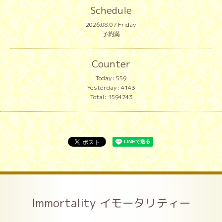
Schedule
2026.08.07 Friday
予約満
Counter
Today:
559
Yesterday:
4143
Total:
1594743
Immortality イモータリティー