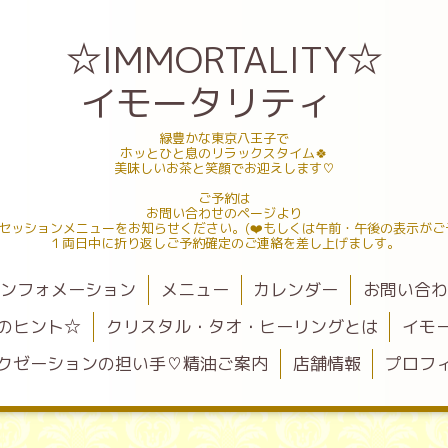
☆IMMORTALITY☆
イモータリティ
緑豊かな東京八王子で
ホッとひと息のリラックスタイム🍀
美味しいお茶と笑顔でお迎えします♡
ご予約は
お問い合わせのページより
セッションメニューをお知らせください。(❤️もしくは午前・午後の表示がご
１両日中に折り返しご予約確定のご連絡を差し上げましす。
ンフォメーション
メニュー
カレンダー
お問い合
のヒント☆
クリスタル・タオ・ヒーリングとは
イモ
クゼーションの担い手♡精油ご案内
店舗情報
プロフ