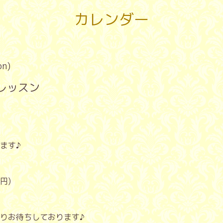
カレンダー
on)
レッスン
ます♪
円)
りお待ちしております♪