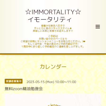
☆IMMORTALITY☆
イモータリティ
緑豊かな東京八王子で
ホッとひと息のリラックスタイム🍀
美味しいお茶と笑顔でお迎えします♡
ご予約は
お問い合わせのページより
ご希望の日時とセッションメニューをお知らせください。(❤️
もしくは午前・午後の表示がご予約可能日です)
１両日中に折り返しご予約確定のご連絡を差し上げましす。
カレンダー
2023-05-15 (Mon) 10:00～11:00
受講者募集中
無料zoom精油勉強会