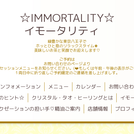
☆IMMORTALITY☆
イモータリティ
緑豊かな東京八王子で
ホッとひと息のリラックスタイム🍀
美味しいお茶と笑顔でお迎えします♡
ご予約は
お問い合わせのページより
セッションメニューをお知らせください。(❤️もしくは午前・午後の表示がご
１両日中に折り返しご予約確定のご連絡を差し上げましす。
ンフォメーション
メニュー
カレンダー
お問い合
のヒント☆
クリスタル・タオ・ヒーリングとは
イモ
クゼーションの担い手♡精油ご案内
店舗情報
プロフ