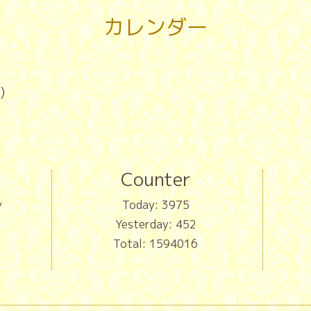
カレンダー
)
Counter
y
Today:
3975
Yesterday:
452
Total:
1594016