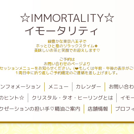
☆IMMORTALITY☆
イモータリティ
緑豊かな東京八王子で
ホッとひと息のリラックスタイム🍀
美味しいお茶と笑顔でお迎えします♡
ご予約は
お問い合わせのページより
セッションメニューをお知らせください。(❤️もしくは午前・午後の表示がご
１両日中に折り返しご予約確定のご連絡を差し上げましす。
ンフォメーション
メニュー
カレンダー
お問い合
のヒント☆
クリスタル・タオ・ヒーリングとは
イモ
クゼーションの担い手♡精油ご案内
店舗情報
プロフ