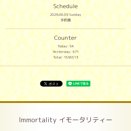
Schedule
2026.08.09 Sunday
予約満
Counter
Today:
54
Yesterday:
671
Total:
1595513
Immortality イモータリティー