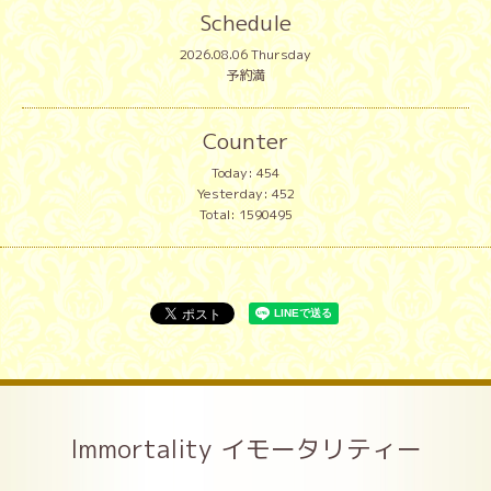
Schedule
2026.08.06 Thursday
予約満
Counter
Today:
454
Yesterday:
452
Total:
1590495
Immortality イモータリティー