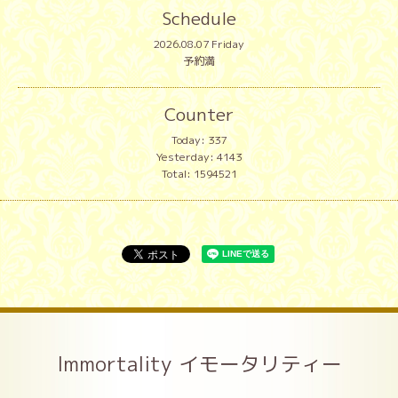
Schedule
2026.08.07 Friday
予約満
Counter
Today:
337
Yesterday:
4143
Total:
1594521
Immortality イモータリティー