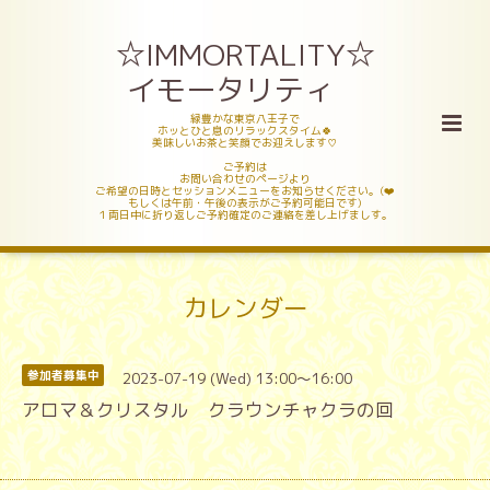
☆IMMORTALITY☆
イモータリティ
緑豊かな東京八王子で
ホッとひと息のリラックスタイム🍀
美味しいお茶と笑顔でお迎えします♡
ご予約は
お問い合わせのページより
ご希望の日時とセッションメニューをお知らせください。(❤️
もしくは午前・午後の表示がご予約可能日です)
１両日中に折り返しご予約確定のご連絡を差し上げましす。
カレンダー
2023-07-19 (Wed) 13:00～16:00
参加者募集中
アロマ＆クリスタル クラウンチャクラの回