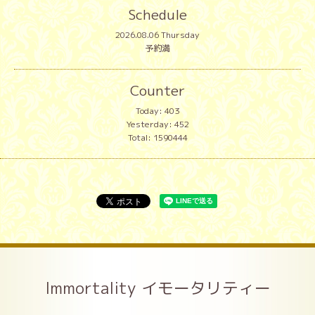
Schedule
2026.08.06 Thursday
予約満
Counter
Today:
403
Yesterday:
452
Total:
1590444
Immortality イモータリティー