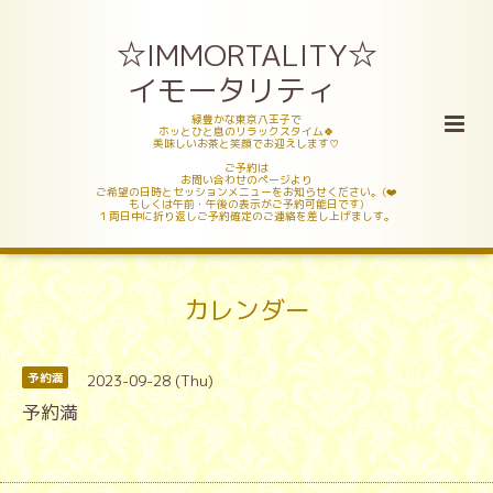
☆IMMORTALITY☆
イモータリティ
緑豊かな東京八王子で
ホッとひと息のリラックスタイム🍀
美味しいお茶と笑顔でお迎えします♡
ご予約は
お問い合わせのページより
ご希望の日時とセッションメニューをお知らせください。(❤️
もしくは午前・午後の表示がご予約可能日です)
１両日中に折り返しご予約確定のご連絡を差し上げましす。
カレンダー
2023-09-28 (Thu)
予約満
予約満