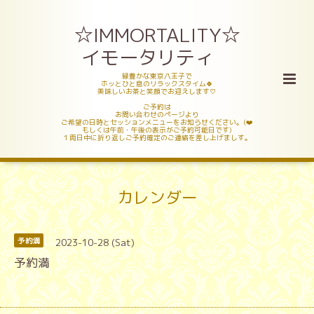
☆IMMORTALITY☆
イモータリティ
緑豊かな東京八王子で
ホッとひと息のリラックスタイム🍀
美味しいお茶と笑顔でお迎えします♡
ご予約は
お問い合わせのページより
ご希望の日時とセッションメニューをお知らせください。(❤️
もしくは午前・午後の表示がご予約可能日です)
１両日中に折り返しご予約確定のご連絡を差し上げましす。
カレンダー
2023-10-28 (Sat)
予約満
予約満