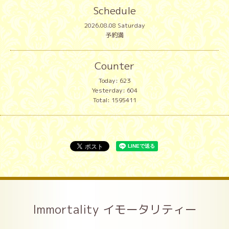
Schedule
2026.08.08 Saturday
予約満
Counter
Today:
623
Yesterday:
604
Total:
1595411
Immortality イモータリティー