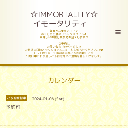
☆IMMORTALITY☆
イモータリティ
緑豊かな東京八王子で
ホッとひと息のリラックスタイム🍀
美味しいお茶と笑顔でお迎えします♡
ご予約は
お問い合わせのページより
ご希望の日時とセッションメニューをお知らせください。(❤️
もしくは午前・午後の表示がご予約可能日です)
１両日中に折り返しご予約確定のご連絡を差し上げましす。
カレンダー
2024-01-06 (Sat)
ご予約受付中
予約可