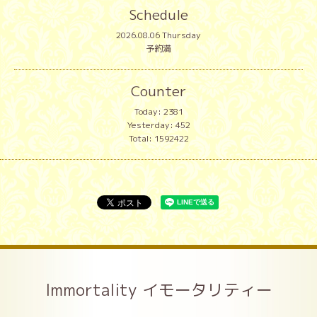
Schedule
2026.08.06 Thursday
予約満
Counter
Today:
2381
Yesterday:
452
Total:
1592422
Immortality イモータリティー