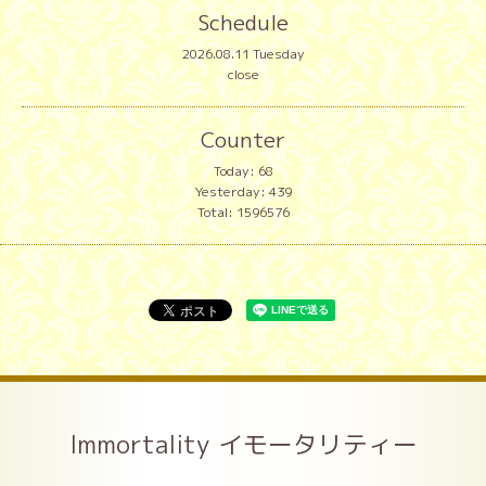
Schedule
2026.08.11 Tuesday
close
Counter
Today:
68
Yesterday:
439
Total:
1596576
Immortality イモータリティー