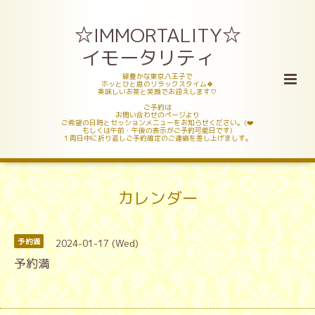
☆IMMORTALITY☆
イモータリティ
緑豊かな東京八王子で
ホッとひと息のリラックスタイム🍀
美味しいお茶と笑顔でお迎えします♡
ご予約は
お問い合わせのページより
ご希望の日時とセッションメニューをお知らせください。(❤️
もしくは午前・午後の表示がご予約可能日です)
１両日中に折り返しご予約確定のご連絡を差し上げましす。
カレンダー
2024-01-17 (Wed)
予約満
予約満