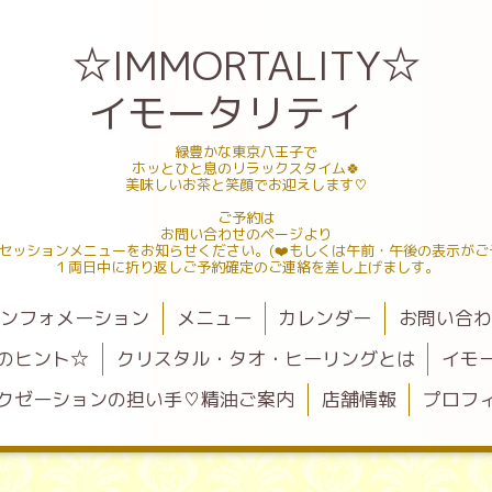
☆IMMORTALITY☆
イモータリティ
緑豊かな東京八王子で
ホッとひと息のリラックスタイム🍀
美味しいお茶と笑顔でお迎えします♡
ご予約は
お問い合わせのページより
セッションメニューをお知らせください。(❤️もしくは午前・午後の表示がご
１両日中に折り返しご予約確定のご連絡を差し上げましす。
ンフォメーション
メニュー
カレンダー
お問い合
のヒント☆
クリスタル・タオ・ヒーリングとは
イモ
クゼーションの担い手♡精油ご案内
店舗情報
プロフ