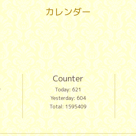
カレンダー
Counter
y
Today:
621
Yesterday:
604
Total:
1595409