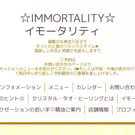
☆IMMORTALITY☆
イモータリティ
緑豊かな東京八王子で
ホッとひと息のリラックスタイム🍀
美味しいお茶と笑顔でお迎えします♡
ご予約は
お問い合わせのページより
セッションメニューをお知らせください。(❤️もしくは午前・午後の表示がご
１両日中に折り返しご予約確定のご連絡を差し上げましす。
ンフォメーション
メニュー
カレンダー
お問い合
のヒント☆
クリスタル・タオ・ヒーリングとは
イモ
クゼーションの担い手♡精油ご案内
店舗情報
プロフ