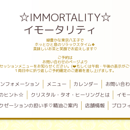
☆IMMORTALITY☆
イモータリティ
緑豊かな東京八王子で
ホッとひと息のリラックスタイム🍀
美味しいお茶と笑顔でお迎えします♡
ご予約は
お問い合わせのページより
セッションメニューをお知らせください。(❤️もしくは午前・午後の表示がご
１両日中に折り返しご予約確定のご連絡を差し上げましす。
ンフォメーション
メニュー
カレンダー
お問い合
のヒント☆
クリスタル・タオ・ヒーリングとは
イモ
クゼーションの担い手♡精油ご案内
店舗情報
プロフ