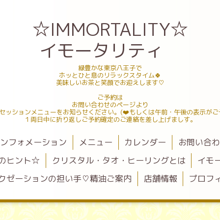
☆IMMORTALITY☆
イモータリティ
緑豊かな東京八王子で
ホッとひと息のリラックスタイム🍀
美味しいお茶と笑顔でお迎えします♡
ご予約は
お問い合わせのページより
セッションメニューをお知らせください。(❤️もしくは午前・午後の表示がご
１両日中に折り返しご予約確定のご連絡を差し上げましす。
ンフォメーション
メニュー
カレンダー
お問い合
のヒント☆
クリスタル・タオ・ヒーリングとは
イモ
クゼーションの担い手♡精油ご案内
店舗情報
プロフ