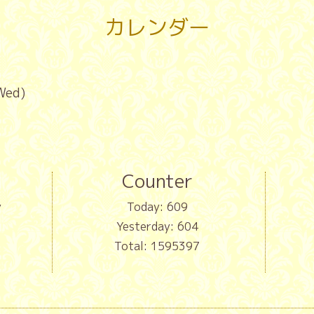
カレンダー
Wed)
Counter
y
Today:
609
Yesterday:
604
Total:
1595397