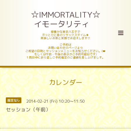
☆IMMORTALITY☆
イモータリティ
緑豊かな東京八王子で
ホッとひと息のリラックスタイム🍀
美味しいお茶と笑顔でお迎えします♡
ご予約は
お問い合わせのページより
ご希望の日時とセッションメニューをお知らせください。(❤️
もしくは午前・午後の表示がご予約可能日です)
１両日中に折り返しご予約確定のご連絡を差し上げましす。
カレンダー
2014-02-21 (Fri) 10:20～11:50
指定なし
セッション（午前）