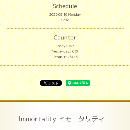
Schedule
2026.08.10 Monday
close
Counter
Today:
347
Yesterday:
610
Total:
1596416
Immortality イモータリティー