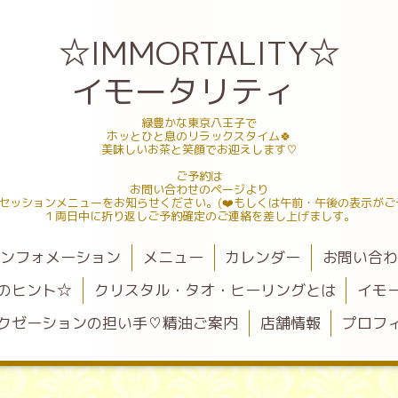
☆IMMORTALITY☆
イモータリティ
緑豊かな東京八王子で
ホッとひと息のリラックスタイム🍀
美味しいお茶と笑顔でお迎えします♡
ご予約は
お問い合わせのページより
セッションメニューをお知らせください。(❤️もしくは午前・午後の表示がご
１両日中に折り返しご予約確定のご連絡を差し上げましす。
ンフォメーション
メニュー
カレンダー
お問い合
のヒント☆
クリスタル・タオ・ヒーリングとは
イモ
クゼーションの担い手♡精油ご案内
店舗情報
プロフ