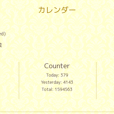
カレンダー
ed)
会
Counter
Today:
379
Yesterday:
4143
Total:
1594563