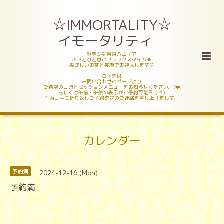
☆IMMORTALITY☆
イモータリティ
緑豊かな東京八王子で
ホッとひと息のリラックスタイム🍀
美味しいお茶と笑顔でお迎えします♡
ご予約は
お問い合わせのページより
ご希望の日時とセッションメニューをお知らせください。(❤️
もしくは午前・午後の表示がご予約可能日です)
１両日中に折り返しご予約確定のご連絡を差し上げましす。
カレンダー
2024-12-16 (Mon)
予約満
予約満