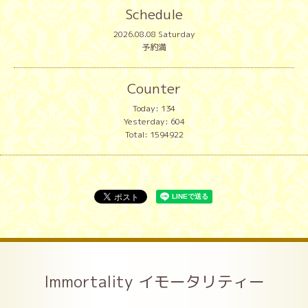
Schedule
2026.08.08 Saturday
予約満
Counter
Today:
134
Yesterday:
604
Total:
1594922
Immortality イモータリティー