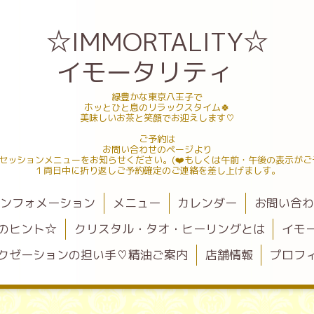
☆IMMORTALITY☆
イモータリティ
緑豊かな東京八王子で
ホッとひと息のリラックスタイム🍀
美味しいお茶と笑顔でお迎えします♡
ご予約は
お問い合わせのページより
セッションメニューをお知らせください。(❤️もしくは午前・午後の表示がご
１両日中に折り返しご予約確定のご連絡を差し上げましす。
ンフォメーション
メニュー
カレンダー
お問い合
のヒント☆
クリスタル・タオ・ヒーリングとは
イモ
クゼーションの担い手♡精油ご案内
店舗情報
プロフ