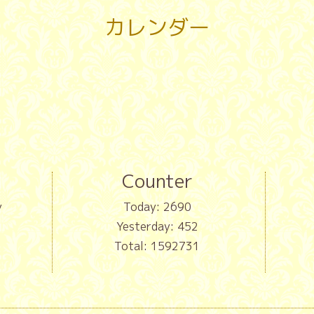
カレンダー
Counter
y
Today:
2690
Yesterday:
452
Total:
1592731