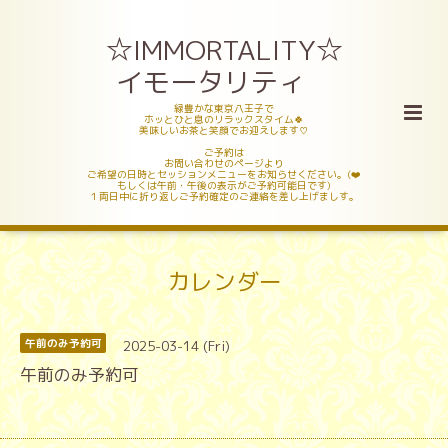
☆IMMORTALITY☆
イモータリティ
緑豊かな東京八王子で
ホッとひと息のリラックスタイム🍀
美味しいお茶と笑顔でお迎えします♡
ご予約は
お問い合わせのページより
ご希望の日時とセッションメニューをお知らせください。(❤️
もしくは午前・午後の表示がご予約可能日です)
１両日中に折り返しご予約確定のご連絡を差し上げましす。
カレンダー
2025-03-14 (Fri)
午前のみ予約可
午前のみ予約可