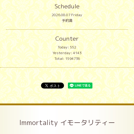
Schedule
2026.08.07 Friday
予約満
Counter
Today:
552
Yesterday:
4143
Total:
1594736
Immortality イモータリティー